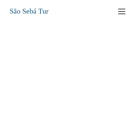
São Sebá Tur
Sobre nós
O mar sempre presente
Nossa história sempre esteve ligada ao 
mar. Nascidos e criados em São 
Sebastião, sempre mantivemos o 
contato com o meio marinho, seja para 
brincar na infância ou para trabalhar 